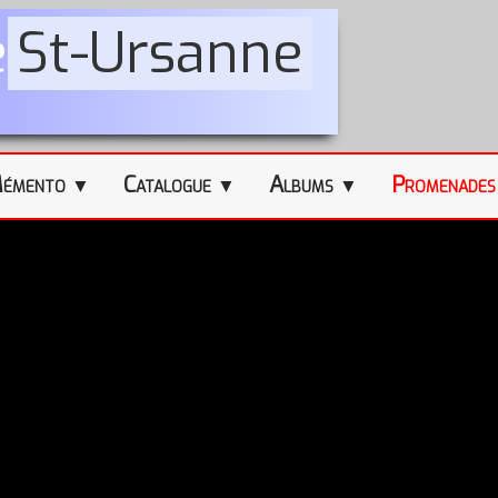
e
St-Ursanne
émento
Catalogue
Albums
Promenade
▼
▼
▼
Promenade 2018