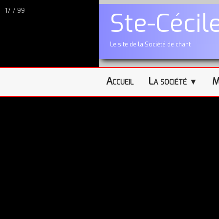
17 / 99
Ste-Cécil
Le site de la Société de chant
Accueil
La société
M
▼