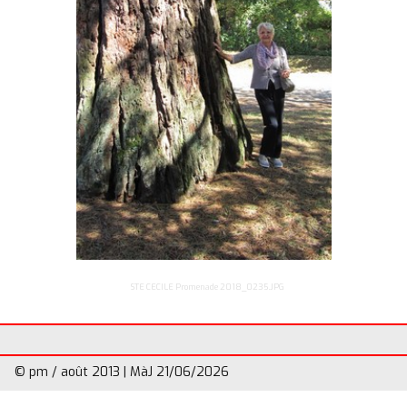
Divers
▼
STE CECILE Promenade 2018_0235.JPG
© pm / août 2013 | MàJ 21/06/2026