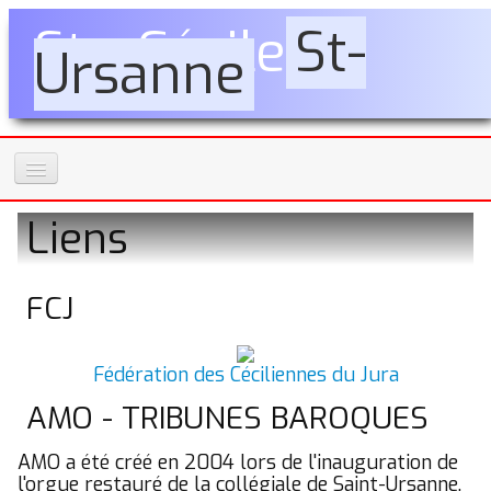
Ste-Cécile
St-
Ursanne
Accueil
Liens
La société
▼
Mémento
FCJ
▼
Catalogue
▼
Fédération des Céciliennes du Jura
Albums
AMO - TRIBUNES BAROQUES
▼
Promenades
AMO a été créé en 2004 lors de l'inauguration de
▼
l'orgue restauré de la collégiale de Saint-Ursanne.