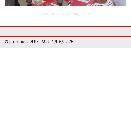
Divers
▼
STE CECILE Promenade 2018_0172.JPG
© pm / août 2013 | MàJ 21/06/2026