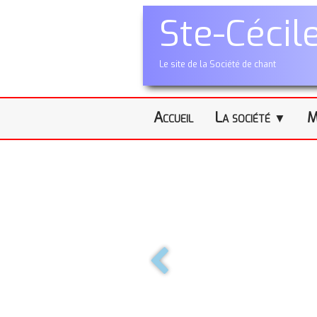
Ste-Cécil
Le site de la Société de chant
Accueil
La société
M
▼