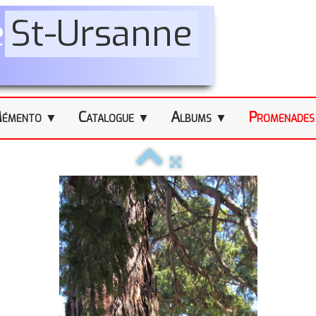
e
St-Ursanne
émento
Catalogue
Albums
Promenade
▼
▼
▼