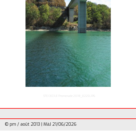
Divers
▼
STE CECILE Promenade 2018_0220.JPG
© pm / août 2013 | MàJ 21/06/2026