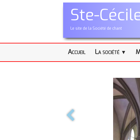
Ste-Cécil
Le site de la Société de chant
Accueil
La société
M
▼