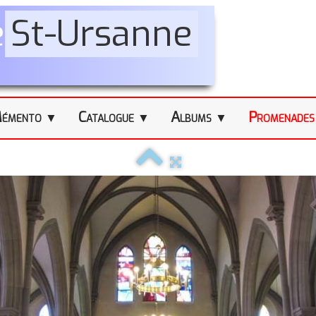
e
St-Ursanne
émento
Catalogue
Albums
Promenade
▼
▼
▼