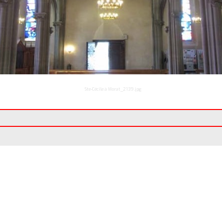
Ste-Cécile à Morat_2139.jpg