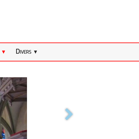
s
Divers
▼
▼