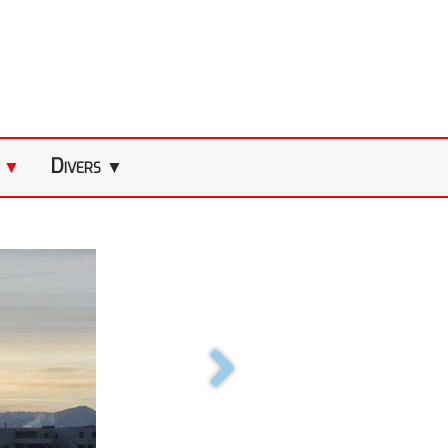
s
Divers
▼
▼