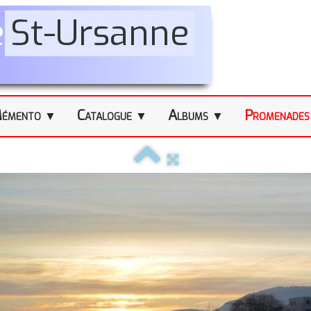
e
St-Ursanne
émento
Catalogue
Albums
Promenade
▼
▼
▼