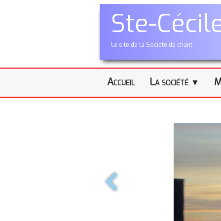
Ste-Cécil
Le site de la Société de chant
Accueil
La société
M
▼