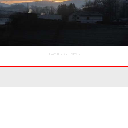
Ste-Cécile à Morat_2112.jpg